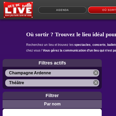
AGENDA
OÙ SORT
Où sortir ? Trouvez le lieu idéal pour
Recherchez un lieu et trouvez les
spectacles
,
concerts
,
balle
chez vous !
Vous gérez la communication d’un lieu qui n'est p
Filtres actifs
Champagne Ardenne
Théâtre
Filtrer
Par nom