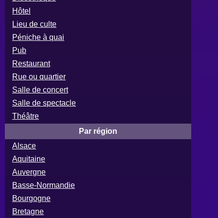
Hôtel
Lieu de culte
Péniche à quai
Pub
Restaurant
Rue ou quartier
Salle de concert
Salle de spectacle
Théâtre
Par région
Alsace
Aquitaine
Auvergne
Basse-Normandie
Bourgogne
Bretagne