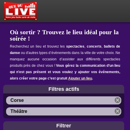
PETITES ANNONCES
MON ESPACE PRIVÉ
ACTEUR DU LIVE !
OÙ SORTIR ?
BOUTIQUE
AGENDA
Où sortir ? Trouvez le lieu idéal pour la
soirée !
Recherchez un lieu et trouvez les
spectacles
,
concerts
,
ballets de
danse
ou d'autres types d’évènements dans la ville de votre choix. Ne
manquez aucune occasion d’assister aux différents spectacles
produits près de chez vous !
Vous gérez la communication d’un lieu
qui n'est pas présent et vous voulez y ajouter vos événements,
alors créer votre page c’est gratuit
Ajouter un lieu
.
Filtres actifs
Corse
Théâtre
Filtrer