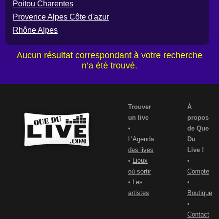
Poitou Charentes
Provence Alpes Côte d'azur
Rhône Alpes
Aucun résultat correspondant à votre recherche
n’a été trouvé.
Trouver
À
un live
propos
•
de Que
L’Agenda
Du
des lives
Live !
•
Lieux
•
où sortir
Compte
•
Les
•
artistes
Boutique
•
Contact