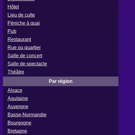
Hôtel
Lieu de culte
Péniche à quai
Pub
Restaurant
Rue ou quartier
Salle de concert
Salle de spectacle
Théâtre
Par région
Alsace
Aquitaine
Auvergne
Basse-Normandie
Bourgogne
Bretagne