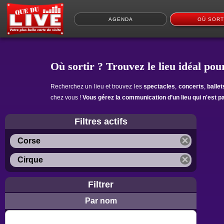
AGENDA
OÙ SORT
Où sortir ? Trouvez le lieu idéal pour
Recherchez un lieu et trouvez les
spectacles
,
concerts
,
balle
chez vous !
Vous gérez la communication d’un lieu qui n'est p
Filtres actifs
Corse
Cirque
Filtrer
Par nom