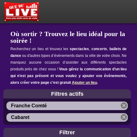
PETITES ANNONCES
MON ESPACE PRIVÉ
ACTEUR DU LIVE !
OÙ SORTIR ?
BOUTIQUE
AGENDA
Où sortir ? Trouvez le lieu idéal pour la
soirée !
Recherchez un lieu et trouvez les
spectacles
,
concerts
,
ballets de
danse
ou d'autres types d’évènements dans la ville de votre choix. Ne
manquez aucune occasion d’assister aux différents spectacles
produits près de chez vous !
Vous gérez la communication d’un lieu
qui n'est pas présent et vous voulez y ajouter vos événements,
alors créer votre page c’est gratuit
Ajouter un lieu
.
Filtres actifs
Franche Comté
Cabaret
Filtrer