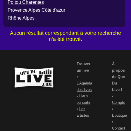
Poitou Charentes
Provence Alpes Côte d'azur
Rhône Alpes
Aucun résultat correspondant à votre recherche
n’a été trouvé.
Trouver
À
un live
propos
•
de Que
L’Agenda
Du
des lives
Live !
•
Lieux
•
où sortir
Compte
•
Les
•
artistes
Boutique
•
Contact