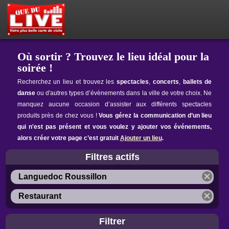
PETITES ANNONCES
MON ESPACE PRIVÉ
ACTEUR DU LIVE !
OÙ SORTIR ?
BOUTIQUE
AGENDA
Où sortir ? Trouvez le lieu idéal pour la
soirée !
Recherchez un lieu et trouvez les
spectacles
,
concerts
,
ballets de
danse
ou d'autres types d’évènements dans la ville de votre choix. Ne
manquez aucune occasion d’assister aux différents spectacles
produits près de chez vous !
Vous gérez la communication d’un lieu
qui n'est pas présent et vous voulez y ajouter vos événements,
alors créer votre page c’est gratuit
Ajouter un lieu
.
Filtres actifs
Languedoc Roussillon
Restaurant
Filtrer