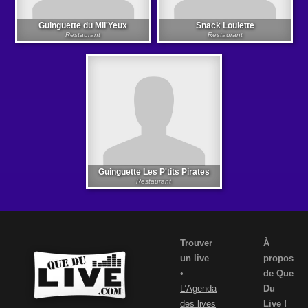
Guinguette du Mil'Yeux
Snack Loulette
Restaurant
Restaurant
Guinguette Les P'tits Pirates
Restaurant
Trouver
À
un live
propos
•
de Que
L’Agenda
Du
des lives
Live !