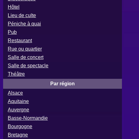
Hôtel
Lieu de culte
Péniche à quai
Pub
Restaurant
Rue ou quartier
Salle de concert
Salle de spectacle
Théâtre
Par région
Alsace
Aquitaine
Auvergne
Basse-Normandie
Bourgogne
Bretagne