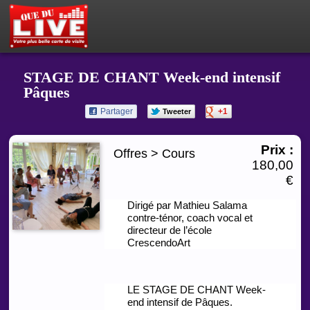
PETITES ANNONCES
MON ESPACE PRIVÉ
ACTEUR DU LIVE !
OÙ SORTIR ?
BOUTIQUE
AGENDA
STAGE DE CHANT Week-end intensif
Pâques
Partager
+1
Tweeter
Prix :
Offres > Cours
180,00
€
Dirigé par Mathieu Salama
contre-ténor, coach vocal et
directeur de l’école
CrescendoArt
LE STAGE DE CHANT Week-
end intensif de Pâques.