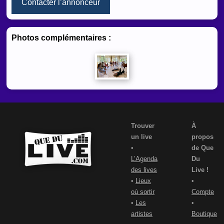
Contacter l’annonceur
Photos complémentaires
:
Trouver
À
un live
propos
•
de Que
L’Agenda
Du
des lives
Live !
•
Lieux
•
où sortir
Compte
•
Les
•
artistes
Boutique