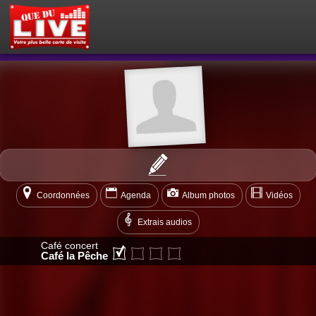
PETITES ANNONCES
MON ESPACE PRIVÉ
ACTEUR DU LIVE !
OÙ SORTIR ?
BOUTIQUE
AGENDA
Coordonnées
Agenda
Album photos
Vidéos
Extrais audios
Café concert
Café la Pêche