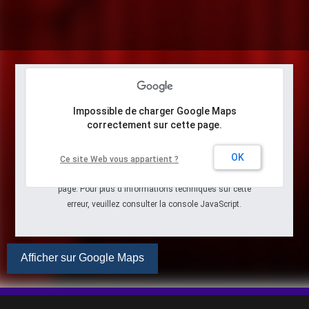
Impossible de charger Google Maps
correctement sur cette page.
Petit problème... Une erreur
s'est produite
OK
Ce site Web vous appartient ?
Google Maps ne s'est pas chargé correctement sur cette
page. Pour plus d'informations techniques sur cette
erreur, veuillez consulter la console JavaScript.
Afficher sur Google Maps