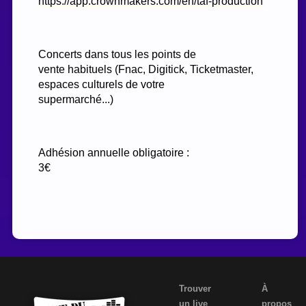
https://app.crownmakers.com/en/taf-production
Concerts dans tous les points de
vente habituels (Fnac, Digitick, Ticketmaster,
espaces culturels de votre
supermarché...)
Adhésion annuelle obligatoire :
3€
Trouver
À
un live
propos