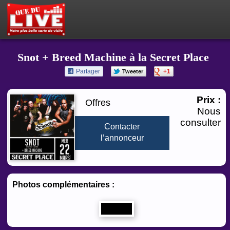
PETITES ANNONCES
MON ESPACE PRIVÉ
ACTEUR DU LIVE !
OÙ SORTIR ?
BOUTIQUE
AGENDA
Snot + Breed Machine à la Secret Place
Partager
+1
Tweeter
Prix :
Offres
Nous
consulter
Contacter
l’annonceur
Photos complémentaires
: