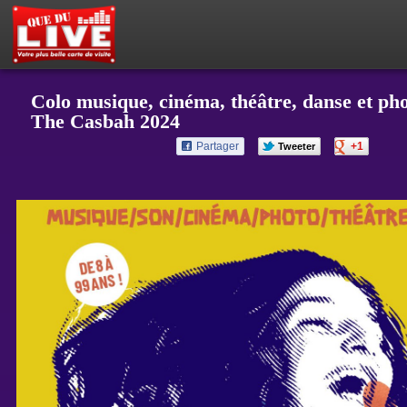
PETITES ANNONCES
MON ESPACE PRIVÉ
ACTEUR DU LIVE !
OÙ SORTIR ?
BOUTIQUE
AGENDA
Colo musique, cinéma, théâtre, danse et ph
The Casbah 2024
Partager
+1
Tweeter