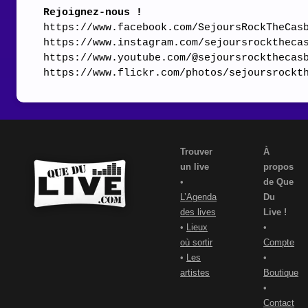
Rejoignez-nous !
https://www.facebook.com/SejoursRockTheCas
https://www.instagram.com/sejoursrocktheca
https://www.youtube.com/@sejoursrockthecas
https://www.flickr.com/photos/sejoursrockt
Trouver
À
un live
propos
•
de Que
L’Agenda
Du
des lives
Live !
•
Lieux
•
où sortir
Compte
•
Les
•
artistes
Boutique
•
Contact