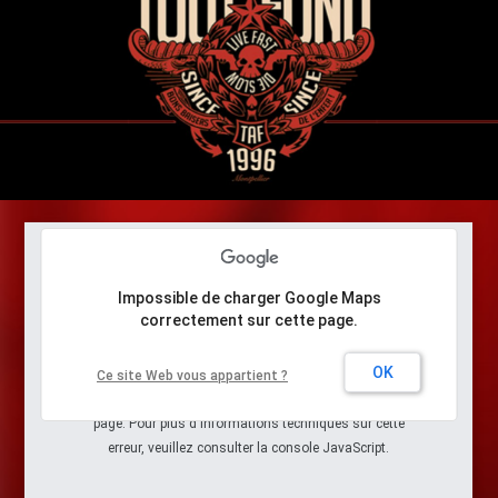
Impossible de charger Google Maps
correctement sur cette page.
Petit problème... Une erreur
s'est produite
OK
Ce site Web vous appartient ?
Google Maps ne s'est pas chargé correctement sur cette
page. Pour plus d'informations techniques sur cette
erreur, veuillez consulter la console JavaScript.