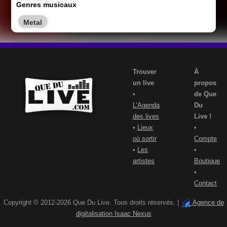
Genres musicaux
Metal
Trouver
À
un live
propos
•
de Que
L’Agenda
Du
des lives
Live !
•
Lieux
•
où sortir
Compte
•
Les
•
artistes
Boutique
•
Contact
Copyright © 2012-2026 Que Du Live. Tous droits réservés. |
Agence de
digitalisation Isaac Nexus