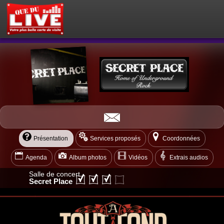
PETITES ANNONCES
MON ESPACE PRIVÉ
ACTEUR DU LIVE !
OÙ SORTIR ?
BOUTIQUE
AGENDA
Présentation
Services proposés
Coordonnées
Agenda
Album photos
Vidéos
Extrais audios
Salle de concert
Secret Place