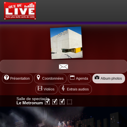
PETITES ANNONCES
MON ESPACE PRIVÉ
ACTEUR DU LIVE !
OÙ SORTIR ?
BOUTIQUE
AGENDA
Présentation
Coordonnées
Agenda
Album photos
Vidéos
Extrais audios
Salle de spectacle
Le Metronum