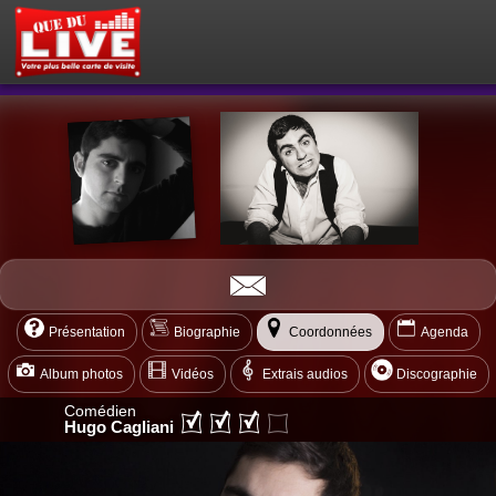
PETITES ANNONCES
MON ESPACE PRIVÉ
ACTEUR DU LIVE !
OÙ SORTIR ?
BOUTIQUE
AGENDA
Présentation
Biographie
Coordonnées
Agenda
Album photos
Vidéos
Extrais audios
Discographie
Comédien
Hugo Cagliani