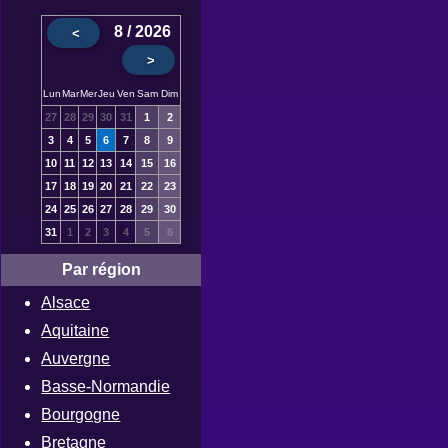
8 / 2026
<
>
Lun
Mar
Mer
Jeu
Ven
Sam
Dim
27
28
29
30
31
1
2
3
4
5
6
7
8
9
10
11
12
13
14
15
16
17
18
19
20
21
22
23
24
25
26
27
28
29
30
31
1
2
3
4
5
6
Par région
Alsace
Aquitaine
Auvergne
Basse-Normandie
Bourgogne
Bretagne