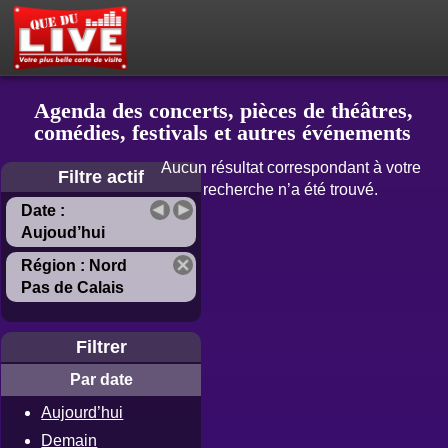
PETITES ANNONCES
MON ESPACE PRIVÉ
ACTEUR DU LIVE !
OÙ SORTIR ?
BOUTIQUE
AGENDA
Agenda des concerts, pièces de théâtres,
comédies, festivals et autres événements
Aucun résultat correspondant à votre
Filtre actif
recherche n’a été trouvé.
Date :
Aujoud’hui
Région : Nord
Pas de Calais
Filtrer
Par date
Aujourd’hui
Demain