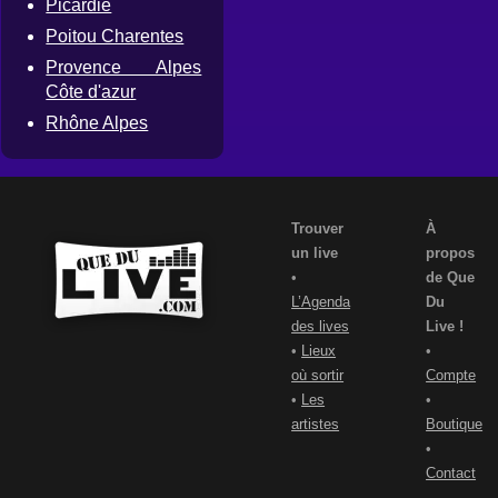
Picardie
Poitou Charentes
Provence Alpes
Côte d'azur
Rhône Alpes
Trouver
À
un live
propos
•
de Que
L’Agenda
Du
des lives
Live !
•
Lieux
•
où sortir
Compte
•
Les
•
artistes
Boutique
•
Contact