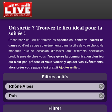
PETITES ANNONCES
MON ESPACE PRIVÉ
ACTEUR DU LIVE !
OÙ SORTIR ?
BOUTIQUE
AGENDA
Où sortir ? Trouvez le lieu idéal pour la
soirée !
Recherchez un lieu et trouvez les
spectacles
,
concerts
,
ballets de
danse
ou d'autres types d’évènements dans la ville de votre choix. Ne
manquez aucune occasion d’assister aux différents spectacles
produits près de chez vous !
Vous gérez la communication d’un lieu
qui n'est pas présent et vous voulez y ajouter vos événements,
alors créer votre page c’est gratuit
Ajouter un lieu
.
Filtres actifs
Rhône Alpes
Pub
Filtrer