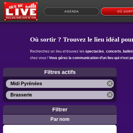
AGENDA
OÙ SORT
Où sortir ? Trouvez le lieu idéal pour
Recherchez un lieu et trouvez les
spectacles
,
concerts
,
balle
chez vous !
Vous gérez la communication d’un lieu qui n'est p
Filtres actifs
Midi Pyrénées
Brasserie
Filtrer
Par nom