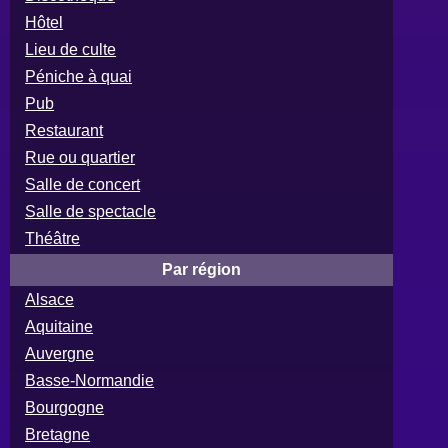
Hôtel
Lieu de culte
Péniche à quai
Pub
Restaurant
Rue ou quartier
Salle de concert
Salle de spectacle
Théâtre
Par région
Alsace
Aquitaine
Auvergne
Basse-Normandie
Bourgogne
Bretagne