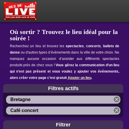
PETITES ANNONCES
MON ESPACE PRIVÉ
ACTEUR DU LIVE !
OÙ SORTIR ?
BOUTIQUE
AGENDA
Où sortir ? Trouvez le lieu idéal pour la
soirée !
Recherchez un lieu et trouvez les
spectacles
,
concerts
,
ballets de
danse
ou d'autres types d’évènements dans la ville de votre choix. Ne
manquez aucune occasion d’assister aux différents spectacles
produits près de chez vous !
Vous gérez la communication d’un lieu
qui n'est pas présent et vous voulez y ajouter vos événements,
alors créer votre page c’est gratuit
Ajouter un lieu
.
Filtres actifs
Bretagne
Café concert
Filtrer