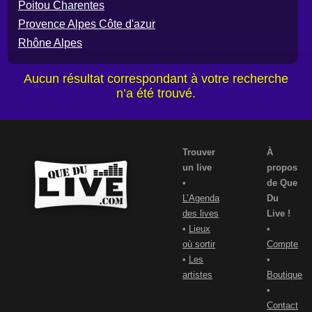
Poitou Charentes
Provence Alpes Côte d'azur
Rhône Alpes
Aucun résultat correspondant à votre recherche
n’a été trouvé.
Trouver
À
un live
propos
•
de Que
L’Agenda
Du
des lives
Live !
•
Lieux
•
où sortir
Compte
•
Les
•
artistes
Boutique
•
Contact