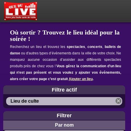
PETITES ANNONCES
MON ESPACE PRIVÉ
ACTEUR DU LIVE !
OÙ SORTIR ?
BOUTIQUE
AGENDA
Où sortir ? Trouvez le lieu idéal pour la
soirée !
Recherchez un lieu et trouvez les
spectacles
,
concerts
,
ballets de
danse
ou d'autres types d’évènements dans la ville de votre choix. Ne
manquez aucune occasion d’assister aux différents spectacles
produits près de chez vous !
Vous gérez la communication d’un lieu
qui n'est pas présent et vous voulez y ajouter vos événements,
alors créer votre page c’est gratuit
Ajouter un lieu
.
Filtre actif
Lieu de culte
Filtrer
Par nom