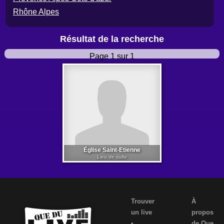
Rhône Alpes
Résultat de la recherche
Page 1 sur 1
Église Saint-Etienne
Lieu de culte
Trouver
À
un live
propos
•
de Que