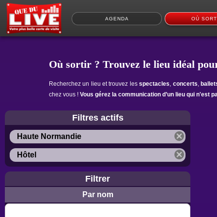
AGENDA
OÙ SORT
Où sortir ? Trouvez le lieu idéal pour
Recherchez un lieu et trouvez les
spectacles
,
concerts
,
balle
chez vous !
Vous gérez la communication d’un lieu qui n'est p
Filtres actifs
Haute Normandie
Hôtel
Filtrer
Par nom