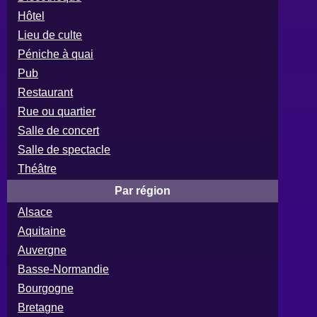
Hôtel
Lieu de culte
Péniche à quai
Pub
Restaurant
Rue ou quartier
Salle de concert
Salle de spectacle
Théâtre
Par région
Alsace
Aquitaine
Auvergne
Basse-Normandie
Bourgogne
Bretagne