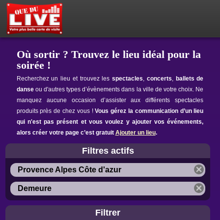
PETITES ANNONCES
MON ESPACE PRIVÉ
ACTEUR DU LIVE !
OÙ SORTIR ?
BOUTIQUE
AGENDA
Où sortir ? Trouvez le lieu idéal pour la
soirée !
Recherchez un lieu et trouvez les
spectacles
,
concerts
,
ballets de
danse
ou d'autres types d’évènements dans la ville de votre choix. Ne
manquez aucune occasion d’assister aux différents spectacles
produits près de chez vous !
Vous gérez la communication d’un lieu
qui n'est pas présent et vous voulez y ajouter vos événements,
alors créer votre page c’est gratuit
Ajouter un lieu
.
Filtres actifs
Provence Alpes Côte d'azur
Demeure
Filtrer