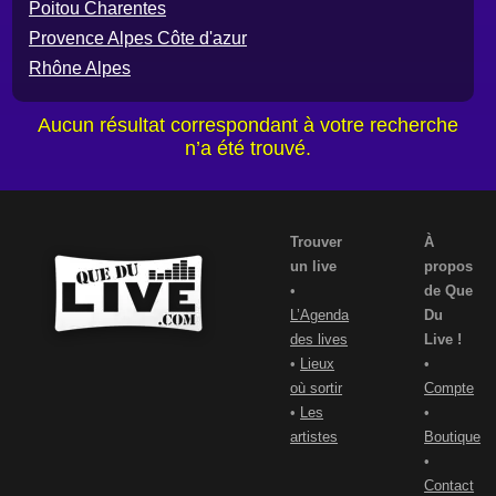
Poitou Charentes
Provence Alpes Côte d'azur
Rhône Alpes
Aucun résultat correspondant à votre recherche
n’a été trouvé.
Trouver
À
un live
propos
•
de Que
L’Agenda
Du
des lives
Live !
•
Lieux
•
où sortir
Compte
•
Les
•
artistes
Boutique
•
Contact