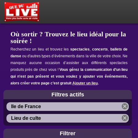
PETITES ANNONCES
MON ESPACE PRIVÉ
ACTEUR DU LIVE !
OÙ SORTIR ?
BOUTIQUE
AGENDA
Où sortir ? Trouvez le lieu idéal pour la
soirée !
Recherchez un lieu et trouvez les
spectacles
,
concerts
,
ballets de
danse
ou d'autres types d’évènements dans la ville de votre choix. Ne
manquez aucune occasion d’assister aux différents spectacles
produits près de chez vous !
Vous gérez la communication d’un lieu
qui n'est pas présent et vous voulez y ajouter vos événements,
alors créer votre page c’est gratuit
Ajouter un lieu
.
Filtres actifs
Ile de France
Lieu de culte
Filtrer