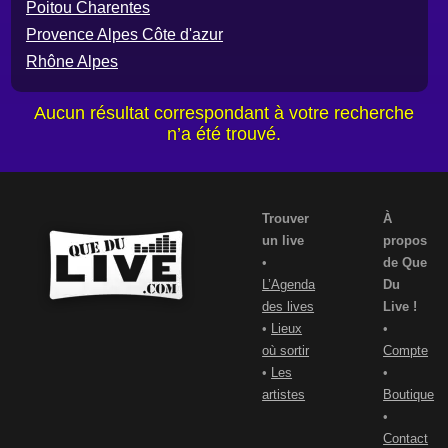
Poitou Charentes
Provence Alpes Côte d'azur
Rhône Alpes
Aucun résultat correspondant à votre recherche
n’a été trouvé.
Trouver
À
un live
propos
•
de Que
L’Agenda
Du
des lives
Live !
•
Lieux
•
où sortir
Compte
•
Les
•
artistes
Boutique
•
Contact