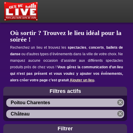
PETITES ANNONCES
MON ESPACE PRIVÉ
ACTEUR DU LIVE !
OÙ SORTIR ?
BOUTIQUE
AGENDA
Où sortir ? Trouvez le lieu idéal pour la
soirée !
Recherchez un lieu et trouvez les
spectacles
,
concerts
,
ballets de
danse
ou d'autres types d’évènements dans la ville de votre choix. Ne
manquez aucune occasion d’assister aux différents spectacles
produits près de chez vous !
Vous gérez la communication d’un lieu
qui n'est pas présent et vous voulez y ajouter vos événements,
alors créer votre page c’est gratuit
Ajouter un lieu
.
Filtres actifs
Poitou Charentes
Château
Filtrer