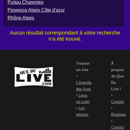
Poitou Charentes
Provence Alpes Côte d'azur
Rhône Alpes
Aucun résultat correspondant à votre recherche
n’a été trouvé.
Trouver
À
un live
propos
•
de Que
L’Agenda
Du
des lives
Live !
•
Lieux
•
où sortir
Compte
•
Les
•
artistes
Boutique
•
Contact