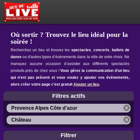
PETITES ANNONCES
MON ESPACE PRIVÉ
ACTEUR DU LIVE !
OÙ SORTIR ?
BOUTIQUE
AGENDA
Où sortir ? Trouvez le lieu idéal pour la
soirée !
Recherchez un lieu et trouvez les
spectacles
,
concerts
,
ballets de
danse
ou d'autres types d’évènements dans la ville de votre choix. Ne
manquez aucune occasion d’assister aux différents spectacles
produits près de chez vous !
Vous gérez la communication d’un lieu
qui n'est pas présent et vous voulez y ajouter vos événements,
alors créer votre page c’est gratuit
Ajouter un lieu
.
Filtres actifs
Provence Alpes Côte d'azur
Château
Filtrer