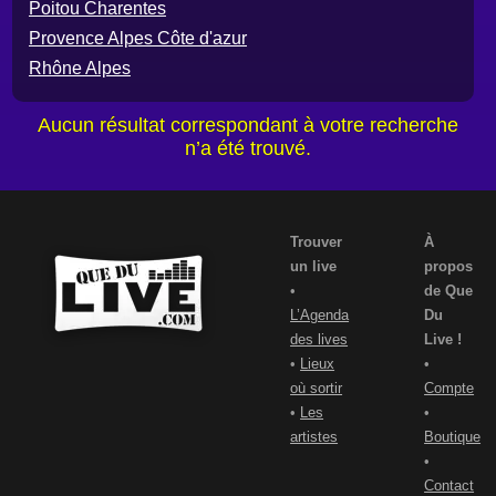
Poitou Charentes
Provence Alpes Côte d'azur
Rhône Alpes
Aucun résultat correspondant à votre recherche
n’a été trouvé.
Trouver
À
un live
propos
•
de Que
L’Agenda
Du
des lives
Live !
•
Lieux
•
où sortir
Compte
•
Les
•
artistes
Boutique
•
Contact