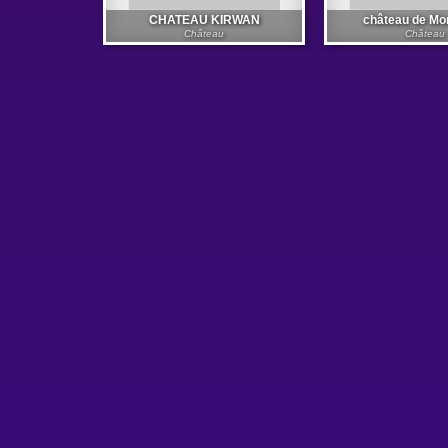
CHATEAU KIRWAN
château de M
Château
Château