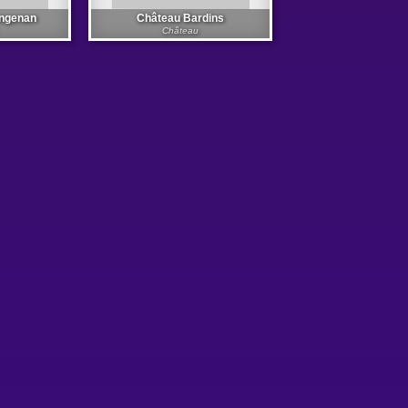
ongenan
Château Bardins
Château