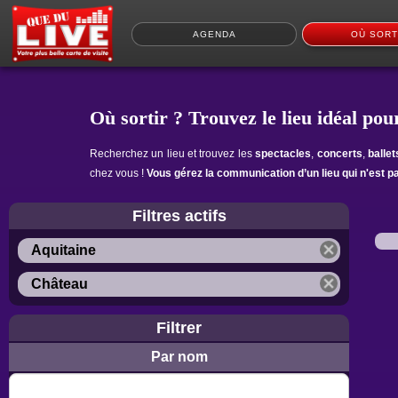
AGENDA
OÙ SORT
Où sortir ? Trouvez le lieu idéal pour
Recherchez un lieu et trouvez les
spectacles
,
concerts
,
balle
chez vous !
Vous gérez la communication d’un lieu qui n'est p
Filtres actifs
Aquitaine
Château
Filtrer
Par nom