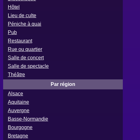
Hôtel
Lieu de culte
Péniche à quai
Pub
Restaurant
Rue ou quartier
Salle de concert
Salle de spectacle
Théâtre
Par région
Alsace
Aquitaine
Auvergne
Basse-Normandie
Bourgogne
Bretagne